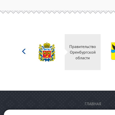
Министерство
Правительство
культуры
Оренбургской
Российской
области
федерации
ГЛАВНАЯ