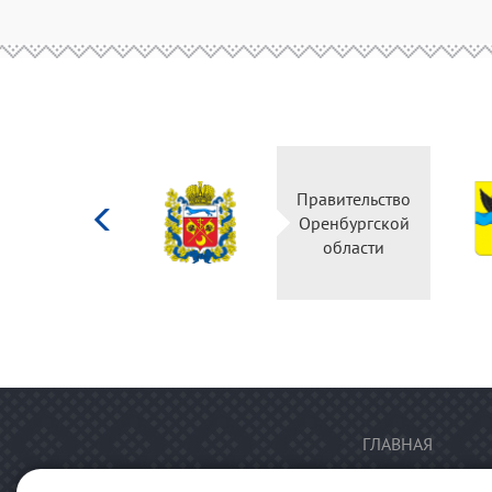
Министерство
Правительство
культуры
Оренбургской
Российской
области
федерации
ГЛАВНАЯ