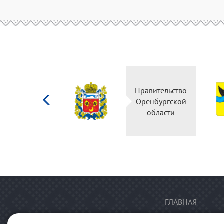
Министерство
Правительство
культуры
Оренбургской
Российской
области
федерации
ГЛАВНАЯ