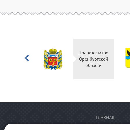
Министерство
Правительство
культуры
Оренбургской
Российской
области
федерации
ГЛАВНАЯ