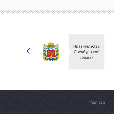
Министерство
Правительс
культуры
Оренбургск
Российской
области
федерации
ГЛАВНАЯ