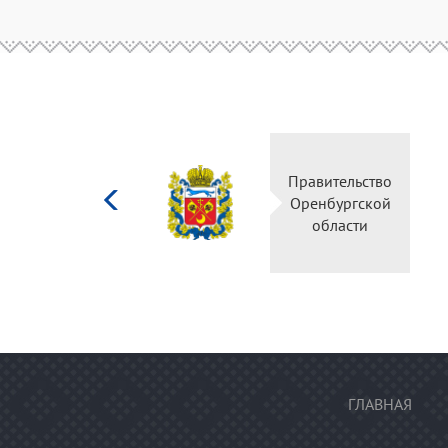
Министерство
Правительство
культуры
Оренбургской
Российской
области
федерации
ГЛАВНАЯ