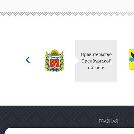
Министерство
Правительство
культуры
Оренбургской
Российской
области
федерации
ГЛАВНАЯ