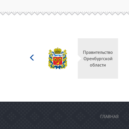
Министерство
Правите
культуры
Оренбу
Российской
обла
федерации
ГЛАВНАЯ