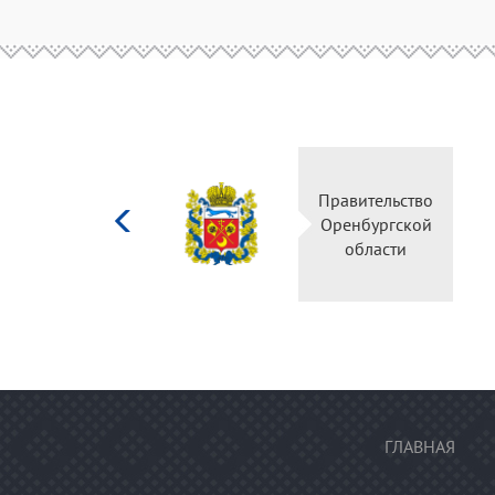
Министерство
Правител
культуры
Оренбур
Российской
облас
федерации
ГЛАВНАЯ