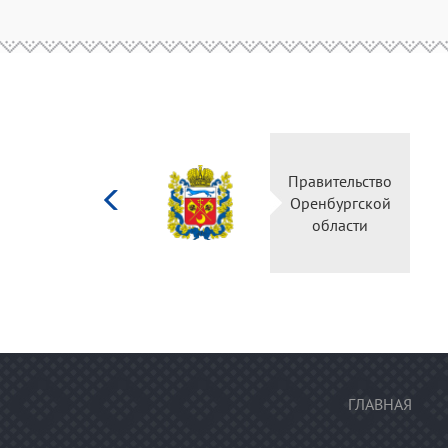
Министерство
Правительство
культуры
Оренбургской
Российской
области
федерации
ГЛАВНАЯ