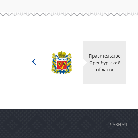
Министерство
Правительств
культуры
Оренбургско
Российской
области
федерации
ГЛАВНАЯ