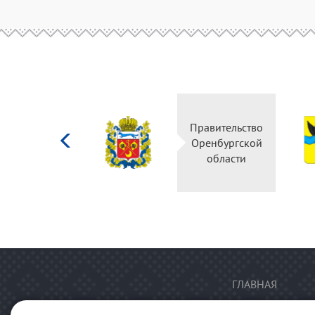
Министерство
Правительство
культуры
Оренбургской
Российской
области
федерации
ГЛАВНАЯ