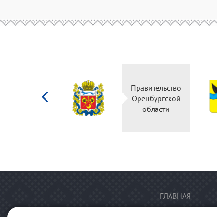
Министерство
Правительство
культуры
Оренбургской
Российской
области
федерации
ГЛАВНАЯ