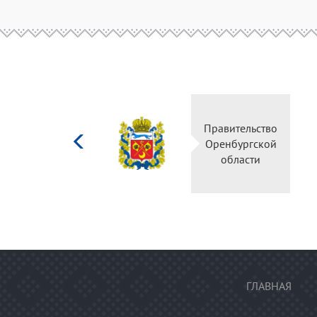
Министерство
Правительство
культуры
Оренбургской
Российской
области
федерации
ГЛАВНАЯ