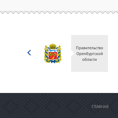
Министерство
Правительство
культуры
Оренбургской
Российской
области
федерации
ГЛАВНАЯ