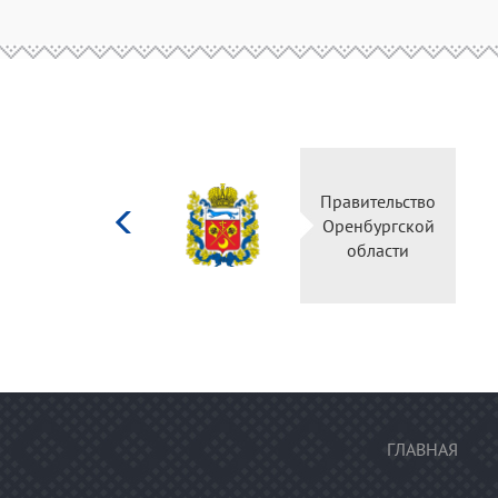
Министерство
Правительство
культуры
Оренбургской
Российской
области
федерации
ГЛАВНАЯ