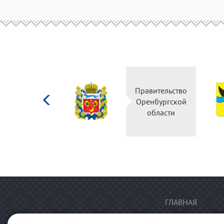
Министерство
Правительство
культуры
Оренбургской
Российской
области
федерации
ГЛАВНАЯ