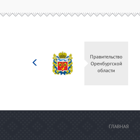
Министерство
Правительство
культуры
Оренбургской
Российской
области
федерации
ГЛАВНАЯ