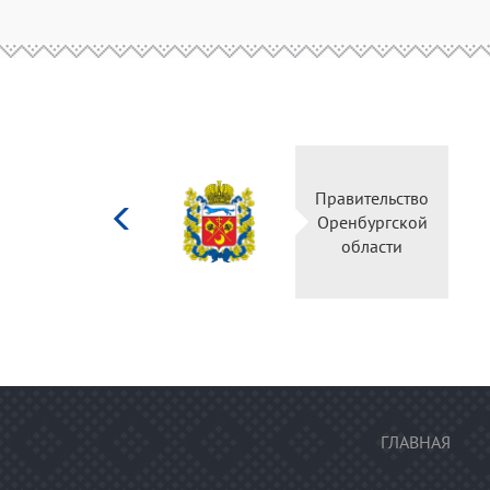
Министерство
Правительство
культуры
Оренбургской
Российской
области
федерации
ГЛАВНАЯ