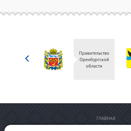
Министерство
Правительство
культуры
Оренбургской
Российской
области
федерации
ГЛАВНАЯ