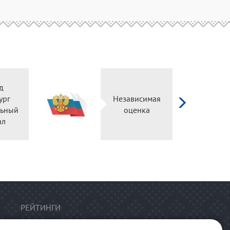
д
ург
Независимая
ьный
оценка
ал
РЕЙТИНГИ