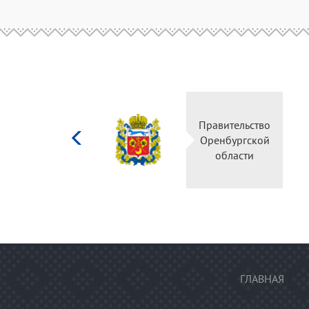
Министерство
Правите
культуры
Оренбу
Российской
обла
федерации
ГЛАВНАЯ