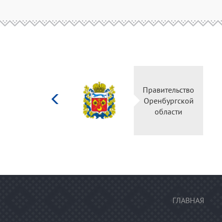
Министерство
Правительство
культуры
Оренбургской
Российской
области
федерации
ГЛАВНАЯ