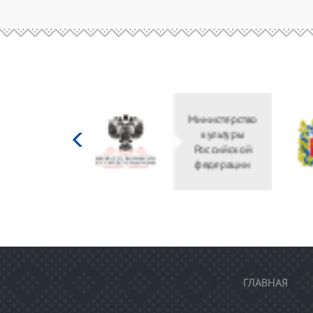
Министерство
культуры
Российской
федерации
ГЛАВНАЯ