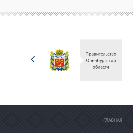
Министерство
Правительство
культуры
Оренбургской
Российской
области
федерации
ГЛАВНАЯ