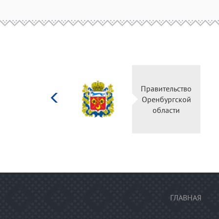
Министерство
Правительство
культуры
Оренбургской
Российской
области
федерации
ГЛАВНАЯ