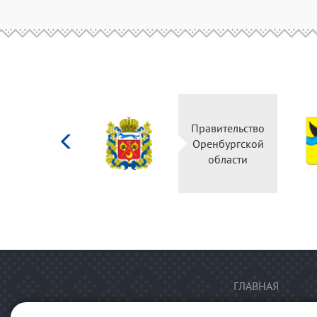
Министерство
Правительство
культуры
Оренбургской
Российской
области
федерации
ГЛАВНАЯ