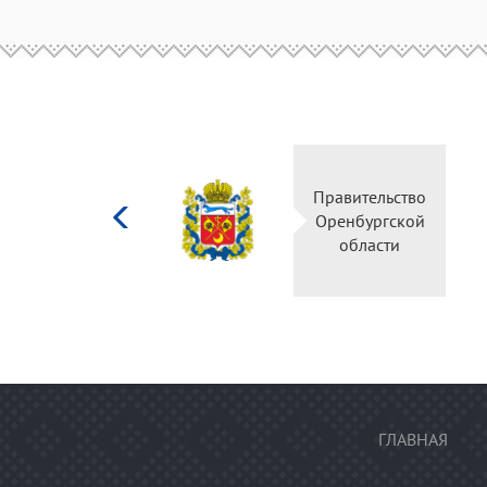
Министерство
Прави
культуры
Оренб
Российской
об
федерации
ГЛАВНАЯ