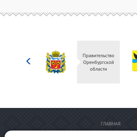
Министерство
Правительство
культуры
Оренбургской
Российской
области
федерации
ГЛАВНАЯ