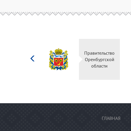
Министерство
Правительство
культуры
Оренбургской
Российской
области
федерации
ГЛАВНАЯ