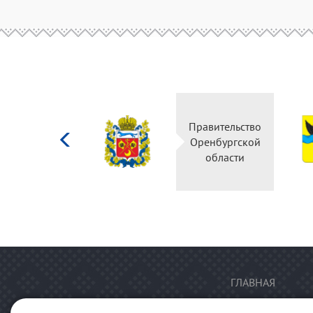
Министерство
Правительство
культуры
Оренбургской
Российской
области
федерации
ГЛАВНАЯ