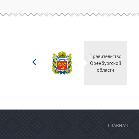
Министерство
Правительство
культуры
Оренбургской
Российской
области
федерации
ГЛАВНАЯ