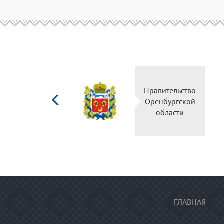
Министерство
Правитель
культуры
Оренбургс
Российской
област
федерации
ГЛАВНАЯ