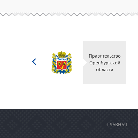
Министерство
Правительство
культуры
Оренбургской
Российской
области
федерации
ГЛАВНАЯ