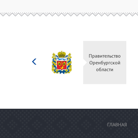
Министерство
Правительство
культуры
Оренбургской
Российской
области
федерации
ГЛАВНАЯ