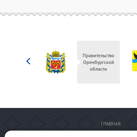
Министерство
Правительство
культуры
Оренбургской
Российской
области
федерации
ГЛАВНАЯ