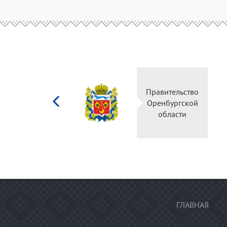
Министерство
Правительство
культуры
Оренбургской
Российской
области
федерации
ГЛАВНАЯ