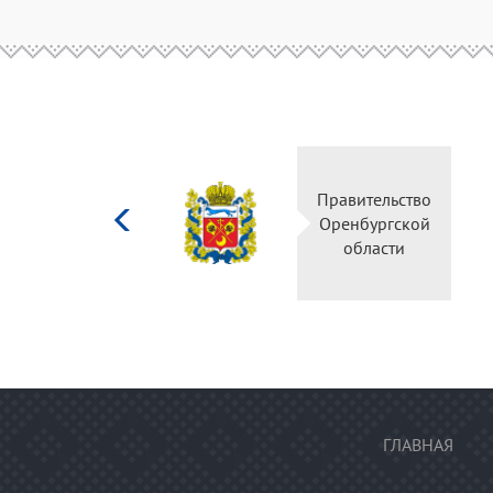
Министерство
Правительство
культуры
Оренбургской
Российской
области
федерации
ГЛАВНАЯ