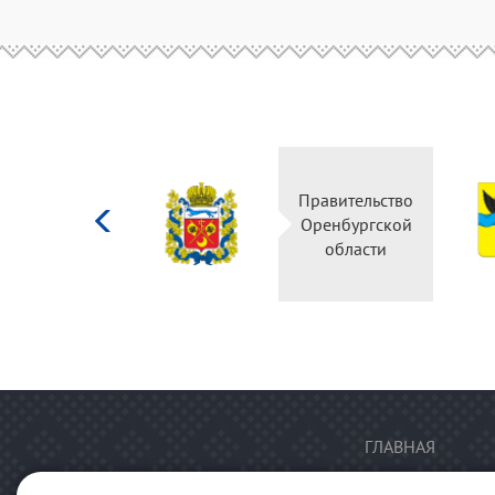
Министерство
Правительство
культуры
Оренбургской
Российской
области
федерации
ГЛАВНАЯ