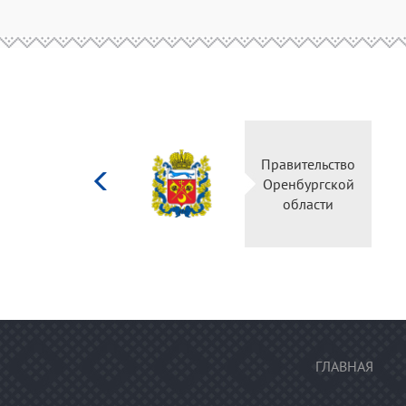
Министерство
Правительство
культуры
Оренбургской
Российской
области
федерации
ГЛАВНАЯ