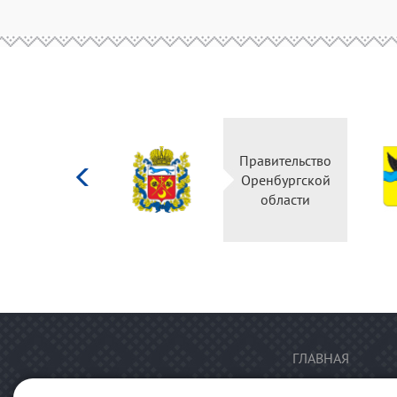
Министерство
Правительство
культуры
Оренбургской
Российской
области
федерации
ГЛАВНАЯ