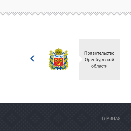
Министерство
Правительство
культуры
Оренбургской
Российской
области
федерации
ГЛАВНАЯ