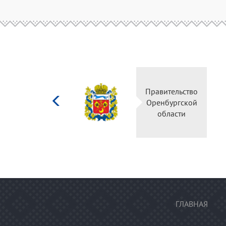
Министерство
Правительство
культуры
Оренбургской
Российской
области
федерации
ГЛАВНАЯ