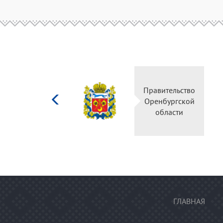
Министерство
Прав
культуры
Орен
Российской
о
федерации
ГЛАВНАЯ