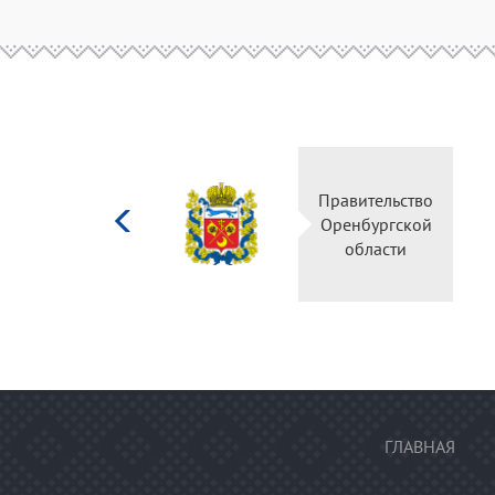
Министерство
Правительство
культуры
Оренбургской
Российской
области
федерации
ГЛАВНАЯ