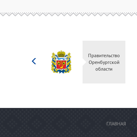
Министерство
Правительс
культуры
Оренбургск
Российской
области
федерации
ГЛАВНАЯ