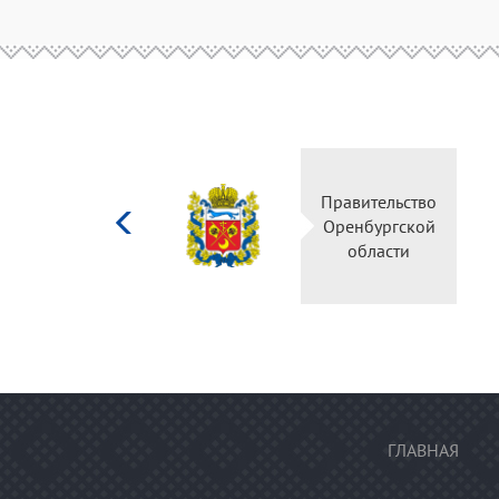
Министерство
Правительство
культуры
Оренбургской
Российской
области
федерации
ГЛАВНАЯ