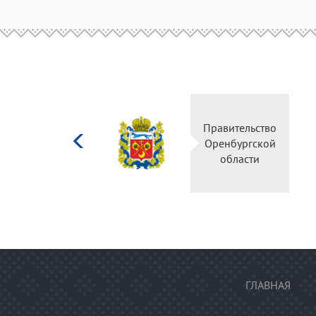
Министерство
Правите
культуры
Оренбу
Российской
обла
федерации
ГЛАВНАЯ