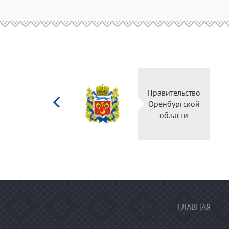
Министерство
Правительство
культуры
Оренбургской
Российской
области
федерации
ГЛАВНАЯ