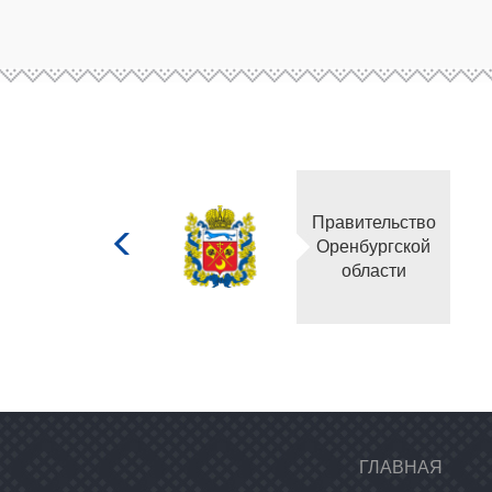
Министерство
Прави
культуры
Оренб
Российской
об
федерации
ГЛАВНАЯ